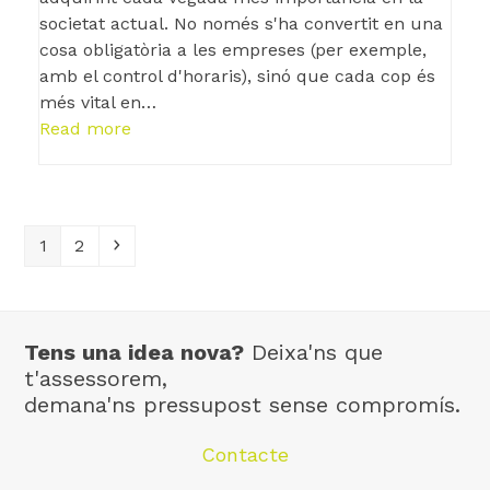
societat actual. No només s'ha convertit en una
cosa obligatòria a les empreses (per exemple,
amb el control d'horaris), sinó que cada cop és
més vital en…
Read more
Page
Page
Next
1
2
Tens una idea nova?
Deixa'ns que
t'assessorem,
demana'ns pressupost sense compromís.
Contacte