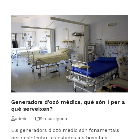
Generadors d’ozó mèdics, què són i per a
què serveixen?
admin
Sin categoría
Els generadors d'ozó mèdic són fonamentals
per desinfectar les estades als hospitals,