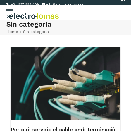
Link
Skip
+34 937 998 409
info@electrolomas.com
to
Open
Close
content
Sin categoría
mobile
mobile
Home
»
Sin categoría
menu
menu
Per què serveix el cable amb terminació