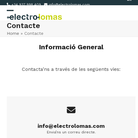
Link
Skip
+34 937 998 409
info@electrolomas.com
to
Open
Close
content
Contacte
mobile
mobile
Home
»
Contacte
menu
menu
Informació General
Contacta’ns a través de les següents vies:
info@electrolomas.com
Envia’ns un correu directe.