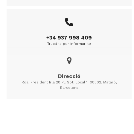
+34 937 998 409
Truca’ns per informar-te
Direcció
Rda. President Irla 28 Pl. Sot, Local 1. 08302, Mataró,
Omple el formulari
Barcelona
Els camps amb * són obligatoris