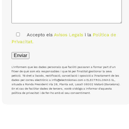
Accepto els
Avisos Legals
i la
Política de
Privacitat.
L'informem que les dades personals que faciliti passaran a formar part d'un
fitxer de què som els responsables i que té per finalitat gestionar la seva
petició. Té dret a l'accés, rectificació, cancel·lació i oposició a l'tractament de les
dades per correu electrònic a info@electrolomas.com o ELECTROLOMAS SL,
situada a Ronda President Irla 28, Planta sot, Local1 08302 Mataró (Barcelona).
En el cas de facilitar dades de tercers, vostè s'obliga a informar d'aquesta
política de privacitat i de fer-ho amb el seu consentiment.