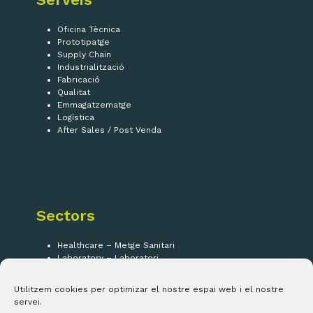
Oficina Tècnica
Prototipatge
Supply Chain
Industrialització
Fabricació
Qualitat
Emmagatzematge
Logística
After Sales / Post Venda
Sectors
Healthcare – Metge Sanitari
Laboratory – Laboratori
Security – Seguretat
IOT
Utilitzem cookies per optimizar el nostre espai web i el nostre
servei.