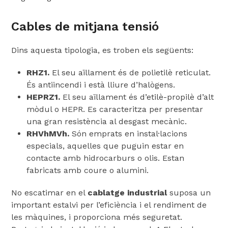
Cables de mitjana tensió
Dins aquesta tipologia, es troben els següents:
RHZ1.
El seu aïllament és de polietilè reticulat.
És antiincendi i està lliure d’halògens.
HEPRZ1.
El seu aïllament és d’etilè-propilè d’alt
mòdul o HEPR. Es caracteritza per presentar
una gran resistència al desgast mecànic.
RHVhMVh.
Són emprats en instal·lacions
especials, aquelles que puguin estar en
contacte amb hidrocarburs o olis. Estan
fabricats amb coure o alumini.
No escatimar en el
cablatge industrial
suposa un
important estalvi per l’eficiència i el rendiment de
les màquines, i proporciona més seguretat.