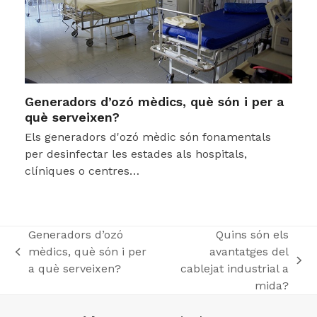
Generadors d’ozó mèdics, què són i per a
què serveixen?
Els generadors d'ozó mèdic són fonamentals
per desinfectar les estades als hospitals,
clíniques o centres…
Generadors d’ozó
Quins són els
mèdics, què són i per
avantatges del
previous
next
a què serveixen?
cablejat industrial a
post:
post:
mida?