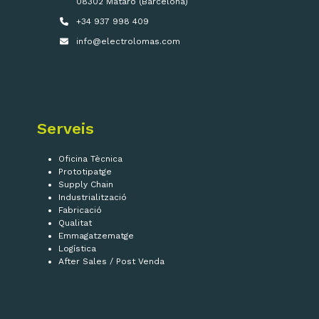
08302 Mataró (Barcelona)
+34 937 998 409
info@electrolomas.com
Serveis
Oficina Tècnica
Prototipatge
Supply Chain
Industrialització
Fabricació
Qualitat
Emmagatzematge
Logística
After Sales / Post Venda