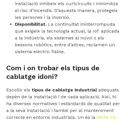
instal·lació inhibeix els curtcircuits i minimitza
el risc d’incendis. D’aquesta manera, protegeix
les persones i la inversió.
Disponibilitat.
La continuïtat ininterrompuda
que exigeix ​​la tecnologia actual, la IoT aplicada
a la indústria, els sistemes al núvol o els
bessons robòtics, entre d’altres, reclamen un
sistema elèctric fiable.
Com i on trobar els tipus de
cablatge idoni?
Escollir els
tipus de cablatge industrial
adequats
depèn de la instal·lació i de cada aplicació. Així, hi
ha diverses normatives i estàndards de qualitat per
a la seva instal·lació i també per al manteniment
correcte en entorns industrials. Un és la
NFPA 70.