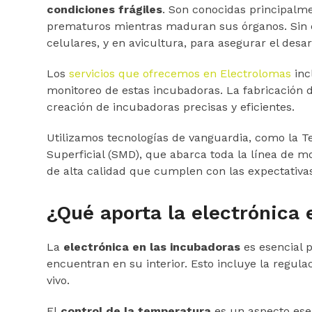
condiciones frágiles
. Son conocidas principalme
prematuros mientras maduran sus órganos. Sin em
celulares, y en avicultura, para asegurar el desa
Los
servicios que ofrecemos en Electrolomas
inc
monitoreo de estas incubadoras. La fabricación 
creación de incubadoras precisas y eficientes.
Utilizamos tecnologías de vanguardia, como la Te
Superficial (SMD), que abarca toda la línea de m
de alta calidad que cumplen con las expectativas
¿Qué aporta la electrónica 
La
electrónica en las incubadoras
es esencial p
encuentran en su interior. Esto incluye la regu
vivo.
El
control de la temperatura
es un aspecto ese