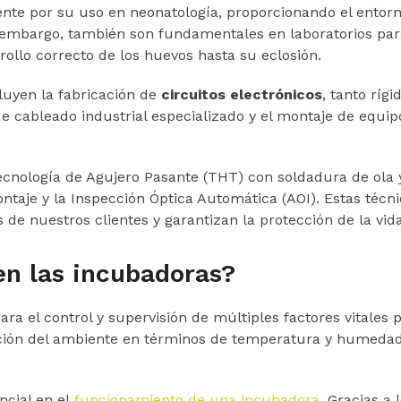
nte por su uso en neonatología, proporcionando el entorn
bargo, también son fundamentales en laboratorios para e
rrollo correcto de los huevos hasta su eclosión.
luyen la fabricación de
circuitos electrónicos
, tanto ríg
de cableado industrial especializado y el montaje de equi
cnología de Agujero Pasante (THT) con soldadura de ola y
ontaje y la Inspección Óptica Automática (AOI). Estas té
 de nuestros clientes y garantizan la protección de la vi
en las incubadoras?
ara el control y supervisión de múltiples factores vitales 
lación del ambiente en términos de temperatura y humedad 
ncial en el
funcionamiento de una incubadora
. Gracias a 