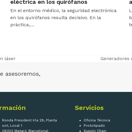
eléctrica en los quirófanos
En el entorno médico, la seguridad electrónica
L
en los quirófanos resulta decisivo. En la
b
práctica,…
t
n láser
Generadores 
next
post:
e asesoremos,
ormación
Servicios
Ronda President Irla 28, Planta
Oficina Técnica
sot, Local 1
Prototipado
08302 Mataró (Barcelona)
Supply Chain