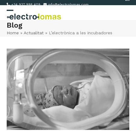
Link
Skip
+34 937 998 409
info@electrolomas.com
to
Open
Close
content
Blog
mobile
mobile
Home
»
Actualitat
»
L’electrònica a les incubadores
menu
menu