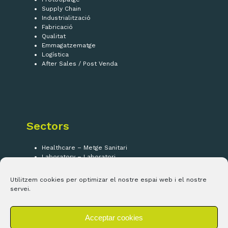
Supply Chain
Industrialització
Fabricació
Qualitat
Emmagatzematge
Logística
After Sales / Post Venda
Sectors
Healthcare – Metge Sanitari
Laboratory – Laboratori
Security – Seguretat
IOT
Utilitzem cookies per optimizar el nostre espai web i el nostre
servei.
Segueix-nos!
Acceptar cookies