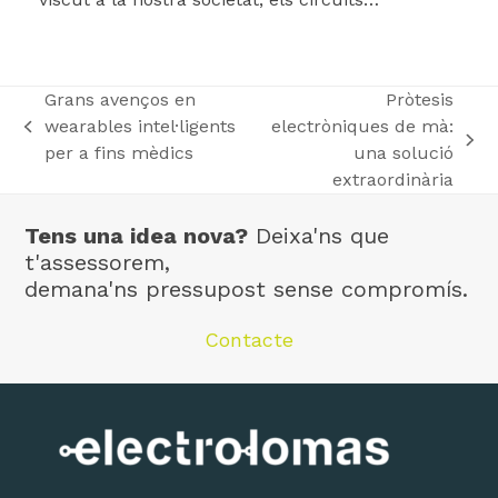
Grans avenços en
Pròtesis
wearables intel·ligents
electròniques de mà:
previous
next
per a fins mèdics
una solució
post:
post:
extraordinària
Tens una idea nova?
Deixa'ns que
t'assessorem,
demana'ns pressupost sense compromís.
Contacte