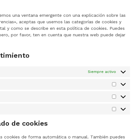
service
varios
remos una ventana emergente con una explicación sobre las
rencias», aceptas que usemos las categorías de cookies y
tal y como se describe en esta política de cookies. Puedes
 pero, por favor, ten en cuenta que nuestra web puede dejar
ntimiento
Siempre activo
Preferenci
Estadística
Marketing
ado de cookies
r las cookies de forma automática o manual. También puedes