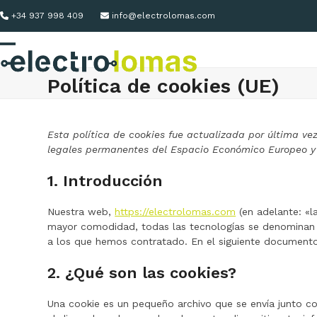
Skip
+34 937 998 409
info@electrolomas.com
to
content
Open
Close
Política de cookies (UE)
mobile
mobile
menu
menu
Esta política de cookies fue actualizada por última vez
legales permanentes del Espacio Económico Europeo y
1. Introducción
Nuestra web,
https://electrolomas.com
(en adelante: «l
mayor comodidad, todas las tecnologías se denominan 
a los que hemos contratado. En el siguiente document
2. ¿Qué son las cookies?
Una cookie es un pequeño archivo que se envía junto c