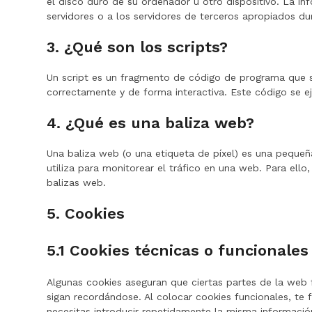
el disco duro de su ordenador u otro dispositivo. La i
servidores o a los servidores de terceros apropiados dur
3. ¿Qué son los scripts?
Un script es un fragmento de código de programa que s
correctamente y de forma interactiva. Este código se ej
4. ¿Qué es una baliza web?
Una baliza web (o una etiqueta de píxel) es una pequeñ
utiliza para monitorear el tráfico en una web. Para ell
balizas web.
5. Cookies
5.1 Cookies técnicas o funcionales
Algunas cookies aseguran que ciertas partes de la web 
sigan recordándose. Al colocar cookies funcionales, te 
necesitas introducir repetidamente la misma información