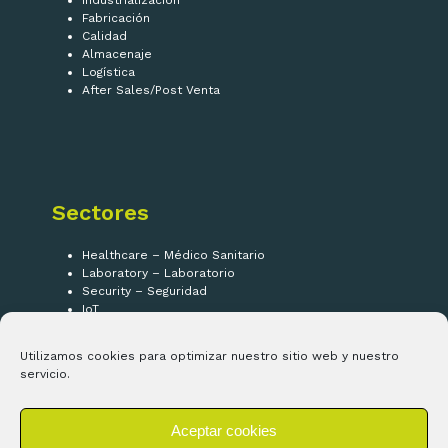
Industrialización
Fabricación
Calidad
Almacenaje
Logística
After Sales/Post Venta
Sectores
Healthcare – Médico Sanitario
Laboratory – Laboratorio
Security – Seguridad
IoT
Utilizamos cookies para optimizar nuestro sitio web y nuestro
¡Síguenos!
servicio.
Aceptar cookies
LinkedIn