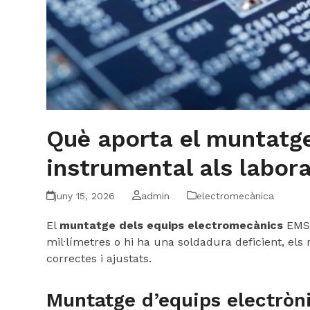
Què aporta el muntatge
instrumental als labora
juny 15, 2026
admin
electromecànica
El
muntatge dels equips electromecànics
EMS e
mil·límetres o hi ha una soldadura deficient, els r
correctes i ajustats.
Muntatge d’equips electròni