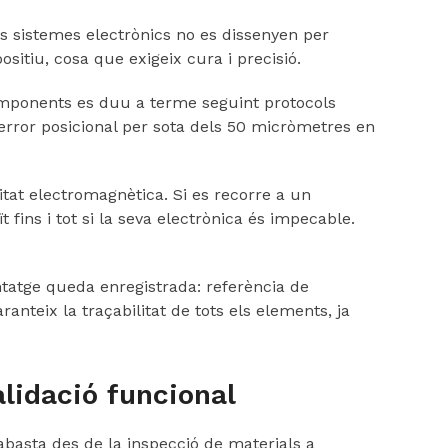
ls sistemes electrònics no es dissenyen per
itiu, cosa que exigeix ​​cura i precisió.
s components es duu a terme seguint protocols
’error posicional per sota dels 50 micròmetres en
litat electromagnètica. Si es recorre a un
fins i tot si la seva electrònica és impecable.
tatge queda enregistrada: referència de
teix la traçabilitat de tots els elements, ja
alidació funcional
 abasta des de la inspecció de materials a