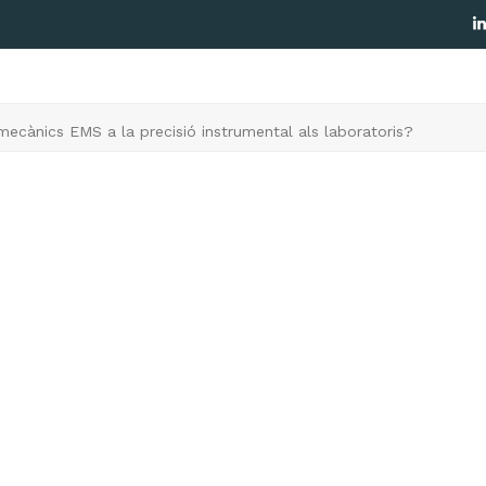
L
ecànics EMS a la precisió instrumental als laboratoris?