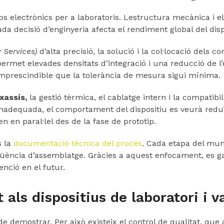
ps electrònics per a laboratoris. Lestructura mecànica i e
da decisió d’enginyeria afecta el rendiment global del dispos
 Services)
d’alta precisió, la solució i la col·locació del
permet elevades densitats d’integració i una reducció de l
mprescindible que la tolerància de mesura sigui mínima.
xassís,
la gestió tèrmica, el cablatge intern i la compatibi
inadequada, el comportament del dispositiu es veurà reduït 
n en paral·lel des de la fase de prototip.
s la
documentació tècnica del procés
. Cada etapa del mun
ència d’assemblatge. Gràcies a aquest enfocament, es garan
enció en el futur.
t als dispositius de laboratori i v
de demostrar. Per això existeix el control de qualitat, que