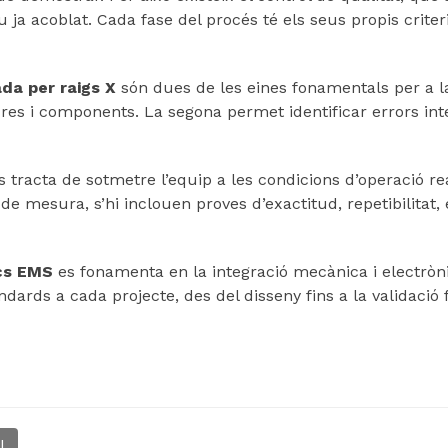
iu ja acoblat. Cada fase del procés té els seus propis crite
ada per raigs X
són dues de les eines fonamentals per a la
res i components. La segona permet identificar errors int
s tracta de sotmetre l’equip a les condicions d’operació re
 de mesura, s’hi inclouen proves d’exactitud, repetibilitat,
cs EMS
es fonamenta en la integració mecànica i electrò
ards a cada projecte, des del disseny fins a la validació f
l