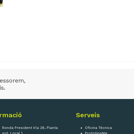
sessorem,
s.
rmació
Serveis
Ronda President Irla 28, Planta
Oficina Tècnica
sot, Local 1
Prototipatge