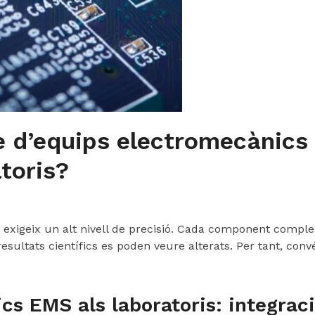
 d’equips electromecànics 
toris?
xigeix ​​un alt nivell de precisió. Cada component comple
esultats científics es poden veure alterats. Per tant, convé
cs EMS als laboratoris: integrac