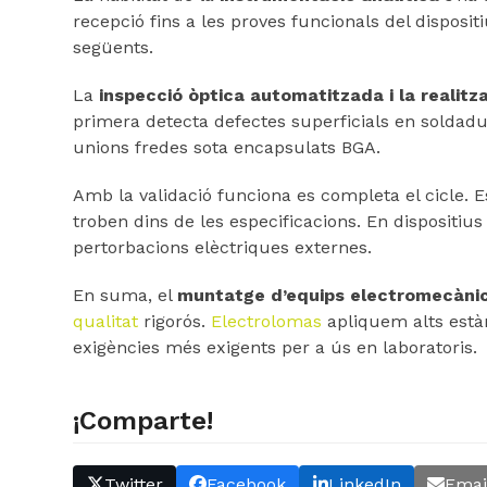
recepció fins a les proves funcionals del disposit
següents.
La
inspecció òptica automatitzada i la realitz
primera detecta defectes superficials en soldadu
unions fredes sota encapsulats BGA.
Amb la validació funciona es completa el cicle. E
troben dins de les especificacions. En dispositius
pertorbacions elèctriques externes.
En suma, el
muntatge d’equips electromecàni
qualitat
rigorós.
Electrolomas
apliquem alts estànd
exigències més exigents per a ús en laboratoris.
¡Comparte!
Twitter
Facebook
LinkedIn
Emai