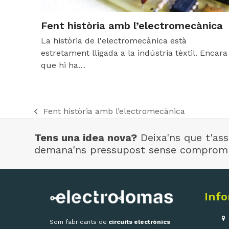
Fent història amb l’electromecànica
La història de l'electromecànica està
estretament lligada a la indústria tèxtil. Encara
que hi ha…
Fent història amb l’electromecànica
previous
post:
Tens una idea nova?
Deixa'ns que t'as
demana'ns pressupost sense compromí
Info
Som fabricants de
circuits electrònics