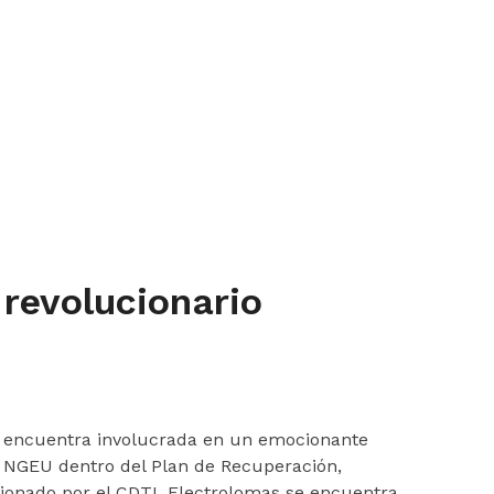
 revolucionario
 se encuentra involucrada en un emocionante
os NGEU dentro del Plan de Recuperación,
ionado por el CDTI. Electrolomas se encuentra