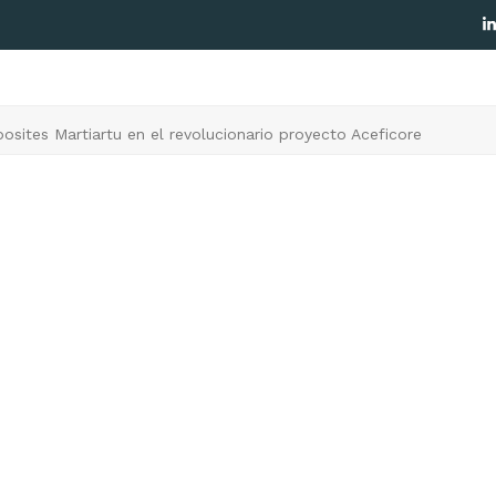
L
sites Martiartu en el revolucionario proyecto Aceficore