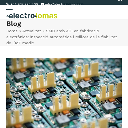
Link
Skip
+34 937 998 409
info@electrolomas.com
to
Open
Close
content
Blog
mobile
mobile
Home
»
Actualitat
»
SMD amb AOI en fabricació
menu
menu
electrònica: inspecció automàtica i millora de la fiabilitat
de l’IoT mèdic