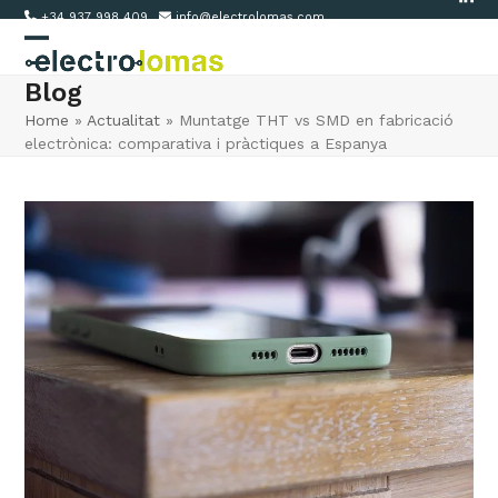
Link
Skip
+34 937 998 409
info@electrolomas.com
to
Open
Close
content
Blog
mobile
mobile
Home
»
Actualitat
»
Muntatge THT vs SMD en fabricació
menu
menu
electrònica: comparativa i pràctiques a Espanya