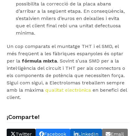
possibilita la correcció de la placa abans
d’arribar a la següent etapa. En conseqüència,
s’estalvien milers d’euros en deixalles i evita
que el client final rebi una unitat defectuosa
mínima.
Un cop comparats el muntatge THT i el SMD, el
més freqüent a les fàbriques espanyoles és optar
per la
fórmula mixta
. Sovint s’usa SMD per a la
intel·ligència del circuit i THT per als connectors o
els components de potència que necessiten força.
Sigui com sigui, a Electrolomas treballem sempre
amb la màxima
qualitat electrònica
en benefici del
client.
¡Comparte!
Twitter
Facebook
LinkedIn
Email