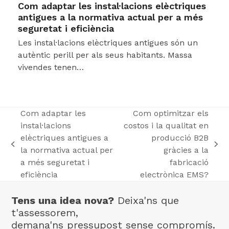
Com adaptar les instal·lacions elèctriques
antigues a la normativa actual per a més
seguretat i eficiència
Les instal·lacions elèctriques antigues són un
autèntic perill per als seus habitants. Massa
vivendes tenen…
Com adaptar les
Com optimitzar els
instal·lacions
costos i la qualitat en
elèctriques antigues a
producció B2B
previous
next
la normativa actual per
gràcies a la
post:
post:
a més seguretat i
fabricació
eficiència
electrònica EMS?
Tens una idea nova?
Deixa'ns que
t'assessorem,
demana'ns pressupost sense compromís.