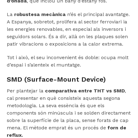
d’onada
, que inclou un bany d’estany fos.
La
robustesa mecànica
n’és el principal avantatge.
A Espanya, sobretot, prolifera al sector ferroviari ia
les energies renovables, en especial als inversors i
seguidors solars. És a dir, allà on les plaques solen
patir vibracions o exposicions a la calor extrema.
Tot i això, el seu inconvenient és doble: ocupa molt
d’espai i s’alenteix el muntatge.
SMD (Surface-Mount Device)
Per plantejar la
comparativa entre THT vs SMD
,
cal presentar en què consisteix aquesta segona
metodologia. La seva essència és que els
components són minúsculs i se solden directament
sobre la superfície de la placa, sense forats de cap
mena. El mètode emprat és un procés de
forn de
reflux.