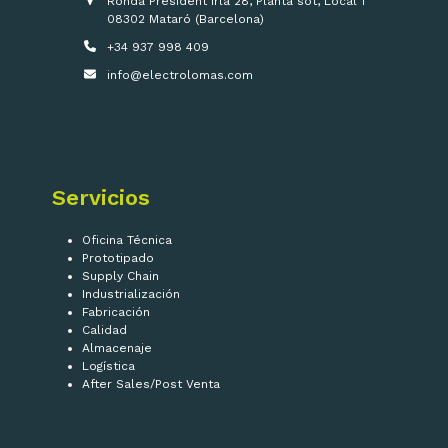
Ronda President Irla 28, Planta sot, Local 1
08302 Mataró (Barcelona)
+34 937 998 409
info@electrolomas.com
Servicios
Oficina Técnica
Prototipado
Supply Chain
Industrialización
Fabricación
Calidad
Almacenaje
Logística
After Sales/Post Venta