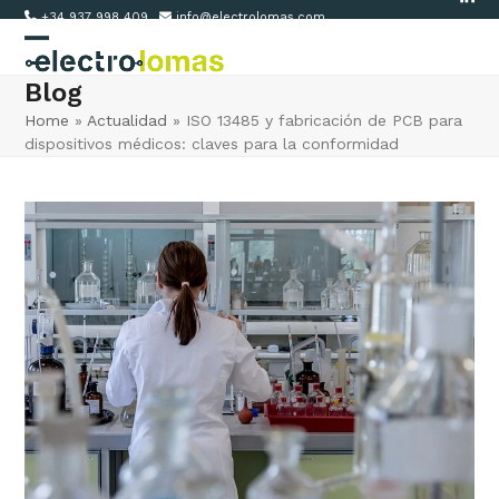
Link
Skip
+34 937 998 409
info@electrolomas.com
to
Open
Close
content
Blog
mobile
mobile
Home
»
Actualidad
»
ISO 13485 y fabricación de PCB para
menu
menu
dispositivos médicos: claves para la conformidad