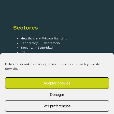
Sectores
Healthcare – Médico Sanitario
Laboratory – Laboratorio
Security – Seguridad
IoT
Utilizamos cookies para optimizar nuestro sitio web y nuestro
¡Síguenos!
servicio.
Aceptar cookies
LinkedIn
Denegar
Ver preferencias
Copyright ©
Electrolomas SL
2026 - Todos los derechos