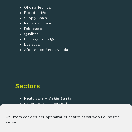
Oficina Tècnica
Prototipatge
Supply Chain
Industrialització
Fabricació
Qualitat
Emmagatzematge
Logística
After Sales / Post Venda
Sectors
Healthcare – Metge Sanitari
Laboratory – Laboratori
Security – Seguretat
IOT
Utilitzem cookies per optimizar el nostre espai web i el nostre
servei.