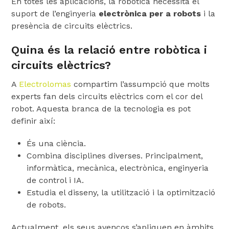
En totes les aplicacions, la robòtica necessita el
suport de l’enginyeria
electrònica per a robots
i la
presència de circuits elèctrics.
Quina és la relació entre robòtica i
circuits elèctrics?
A
Electrolomas
compartim l’assumpció que molts
experts fan dels circuits elèctrics com el cor del
robot. Aquesta branca de la tecnologia es pot
definir així:
És una ciència.
Combina disciplines diverses. Principalment,
informàtica, mecànica, electrònica, enginyeria
de control i IA.
Estudia el disseny, la utilització i la optimització
de robots.
Actualment, els seus avenços s’apliquen en àmbits