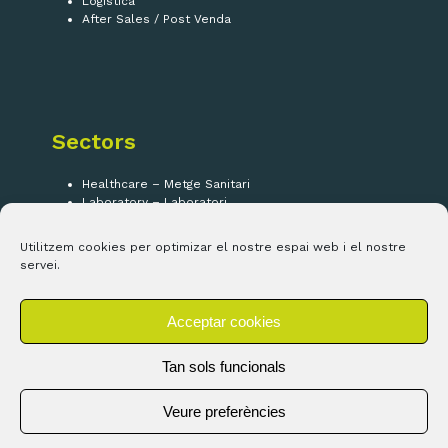
Logística
After Sales / Post Venda
Sectors
Healthcare – Metge Sanitari
Laboratory – Laboratori
Security – Seguretat
IOT
Utilitzem cookies per optimizar el nostre espai web i el nostre
servei.
Segueix-nos!
Acceptar cookies
LinkedIn
Tan sols funcionals
Veure preferències