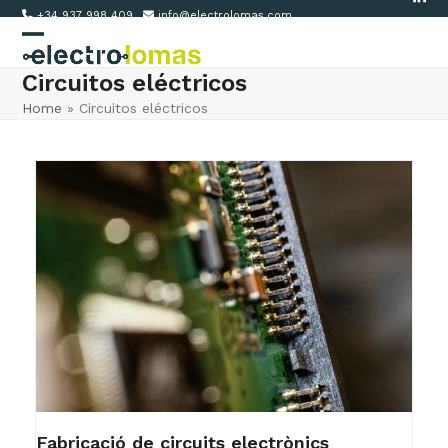
Link
Skip
+34 937 998 409
info@electrolomas.com
to
Open
Close
content
Circuitos eléctricos
mobile
mobile
Home
»
Circuitos eléctricos
menu
menu
Fabricació de circuits electrònics