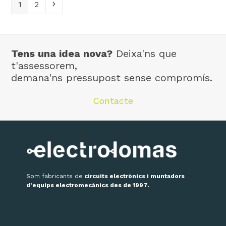
Page
Page
Next
1
2
Tens una idea nova?
Deixa'ns que
t'assessorem,
demana'ns pressupost sense compromís.
Contacte
Som fabricants de
circuits electrònics i muntadors
d’equips electromecànics des de 1997.