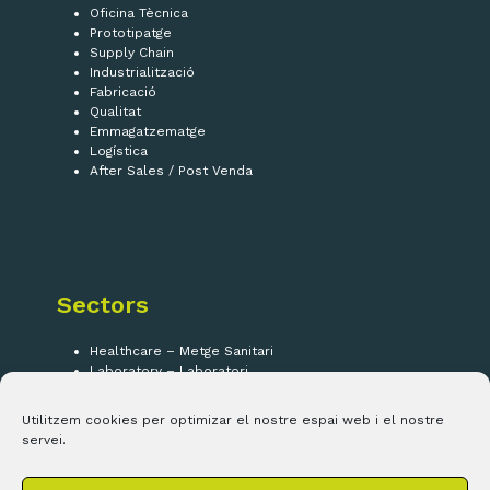
Oficina Tècnica
Prototipatge
Supply Chain
Industrialització
Fabricació
Qualitat
Emmagatzematge
Logística
After Sales / Post Venda
Sectors
Healthcare – Metge Sanitari
Laboratory – Laboratori
Security – Seguretat
IOT
Utilitzem cookies per optimizar el nostre espai web i el nostre
servei.
Segueix-nos!