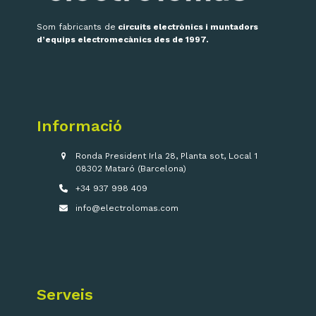
Som fabricants de
circuits electrònics i muntadors
d’equips electromecànics des de 1997.
Informació
Ronda President Irla 28, Planta sot, Local 1
08302 Mataró (Barcelona)
+34 937 998 409
info@electrolomas.com
Serveis