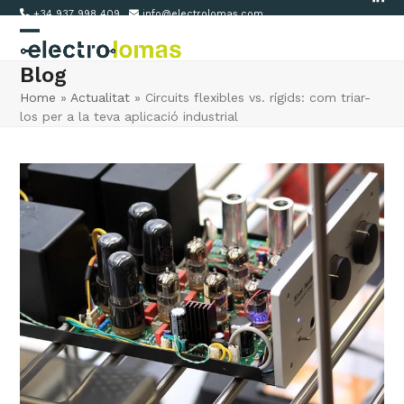
Link
Skip
+34 937 998 409
info@electrolomas.com
to
Open
Close
content
Blog
mobile
mobile
Home
»
Actualitat
»
Circuits flexibles vs. rígids: com triar-
menu
menu
los per a la teva aplicació industrial