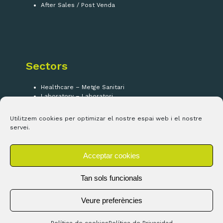
After Sales / Post Venda
Sectors
Healthcare – Metge Sanitari
Laboratory – Laboratori
Security – Seguretat
IOT
Utilitzem cookies per optimizar el nostre espai web i el nostre
servei.
Segueix-nos!
Acceptar cookies
LinkedIn
Tan sols funcionals
Veure preferències
Copyright ©
Electrolomas SL
2026 - Tots els drets