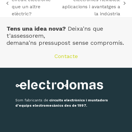
previous
next
que un altre
aplicacions i avantatges a
post:
post:
elèctric?
la indústria
Tens una idea nova?
Deixa'ns que
t'assessorem,
demana'ns pressupost sense compromís.
Contacte
Som fabricants de
circuits electrònics i muntadors
d’equips electromecànics des de 1997.