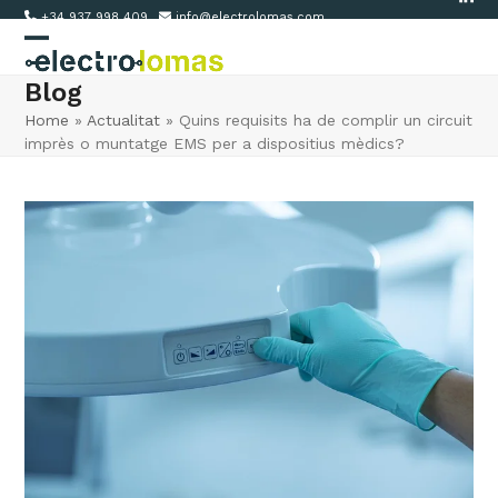
Link
Skip
+34 937 998 409
info@electrolomas.com
to
Open
Close
content
Blog
mobile
mobile
Home
»
Actualitat
»
Quins requisits ha de complir un circuit
menu
menu
imprès o muntatge EMS per a dispositius mèdics?