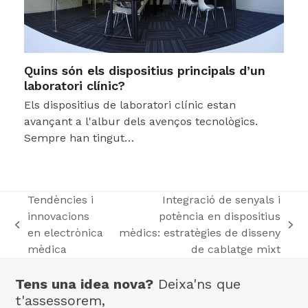
Quins són els dispositius principals d’un
laboratori clínic?
Els dispositius de laboratori clínic estan
avançant a l'albur dels avenços tecnològics.
Sempre han tingut…
Tendències i
Integració de senyals i
innovacions
potència en dispositius
previous
next
en electrònica
mèdics: estratègies de disseny
post:
post:
mèdica
de cablatge mixt
Tens una idea nova?
Deixa'ns que
t'assessorem,