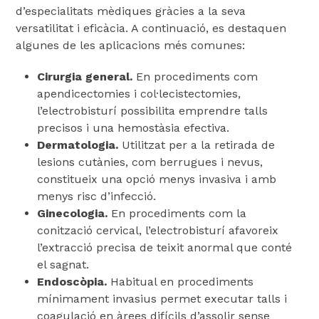
d’especialitats mèdiques gràcies a la seva
versatilitat i eficàcia. A continuació, es destaquen
algunes de les aplicacions més comunes:
Cirurgia general.
En procediments com
apendicectomies i col·lecistectomies,
l’electrobisturí possibilita emprendre talls
precisos i una hemostàsia efectiva.
Dermatologia.
Utilitzat per a la retirada de
lesions cutànies, com berrugues i nevus,
constitueix una opció menys invasiva i amb
menys risc d’infecció.
Ginecologia.
En procediments com la
conització cervical, l’electrobisturí afavoreix
l’extracció precisa de teixit anormal que conté
el sagnat.
Endoscòpia.
Habitual en procediments
mínimament invasius permet executar talls i
coagulació en àrees difícils d’assolir sense