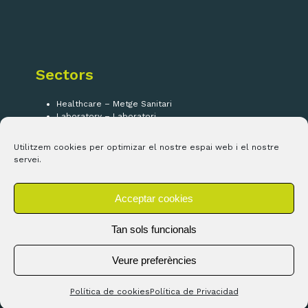
Sectors
Healthcare – Metge Sanitari
Laboratory – Laboratori
Security – Seguretat
IOT
Utilitzem cookies per optimizar el nostre espai web i el nostre
servei.
Segueix-nos!
Acceptar cookies
LinkedIn
Tan sols funcionals
Veure preferències
Copyright ©
Electrolomas SL
2026 - Tots els drets
Política de cookies
Política de Privacidad
reservats