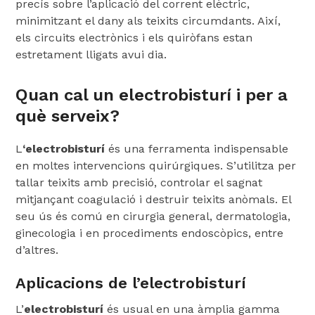
precís sobre l’aplicació del corrent elèctric,
minimitzant el dany als teixits circumdants. Així,
els circuits electrònics i els quiròfans estan
estretament lligats avui dia.
Quan cal un electrobisturí i per a
què serveix?
L
‘electrobisturí
és una ferramenta indispensable
en moltes intervencions quirúrgiques. S’utilitza per
tallar teixits amb precisió, controlar el sagnat
mitjançant coagulació i destruir teixits anòmals. El
seu ús és comú en cirurgia general, dermatologia,
ginecologia i en procediments endoscòpics, entre
d’altres.
Aplicacions de l’electrobisturí
L’
electrobisturí
és usual en una àmplia gamma