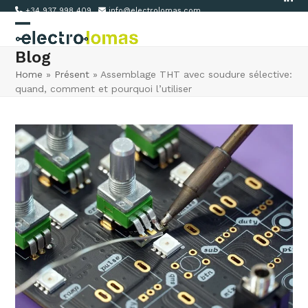
Link
Skip
+34 937 998 409
info@electrolomas.com
to
Open
Close
content
Blog
mobile
mobile
Home
»
Présent
»
Assemblage THT avec soudure sélective:
menu
menu
quand, comment et pourquoi l’utiliser