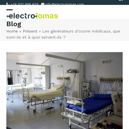
Link
Skip
+34 937 998 409
info@electrolomas.com
to
Open
Close
content
Blog
mobile
mobile
Home
»
Présent
»
Les générateurs d’ozone médicaux, que
menu
menu
sont-ils et à quoi servent-ils ?