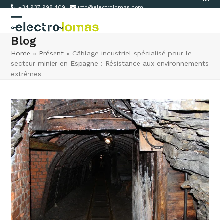
Link
Skip
+34 937 998 409
info@electrolomas.com
to
Open
Close
content
Blog
mobile
mobile
Home
»
Présent
»
Câblage industriel spécialisé pour le
menu
menu
secteur minier en Espagne : Résistance aux environnements
extrêmes