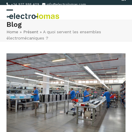
Link
Skip
+34 937 998 409
info@electrolomas.com
to
Open
Close
content
Blog
mobile
mobile
Home
»
Présent
»
A quoi servent les ensembles
menu
menu
électromécaniques ?